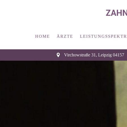
HOME
ÄRZTE
LEISTUNGSSPEKT
Virchowstraße 31
,
Leipzig
04157