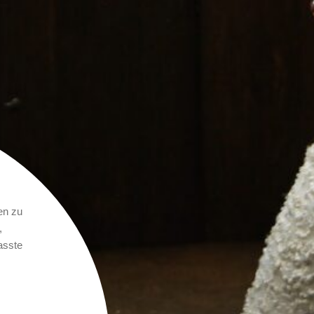
en zu
,
asste