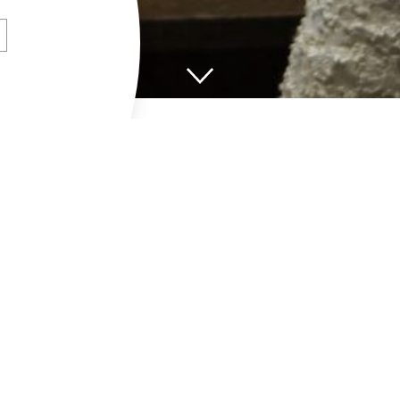
WINTER
Während der Schwangerschaf
SCHWANGERE
Körper einer Frau. Im Zuge
verschiedene Herausforderun
gesamten Gesundheitszusta
 Mamis
Beispielsweise kommen Entz
häufiger vor, als vor oder n
Da jede Entzündung und jede
Besonderen während einer Sc
wünschenswert ist, empfehle