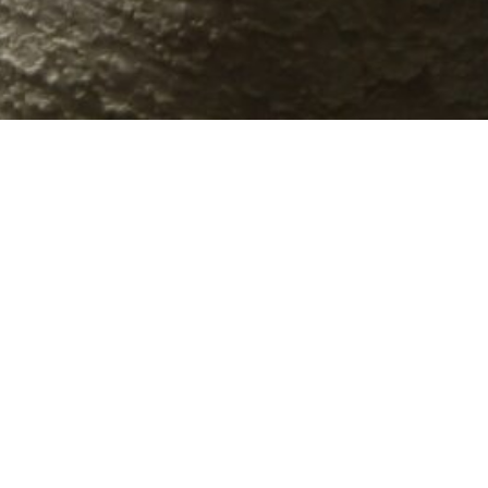
t verändert sich so einiges im
 dieser Veränderungen kann es
gen geben, die sich auf den
nd auswirken.
ündungen des Zahnfleisches
ach der Schwangerschaft.
r Keim generell und im
hwangerschaft nicht
n wir eine besonders aufmerksame