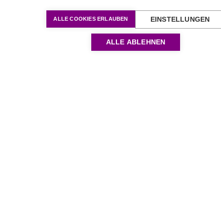
ALLE COOKIES ERLAUBEN
EINSTELLUNGEN
ALLE ABLEHNEN
ZAHNÄRZTLICHE BAG KNIESCHE & 
ZAHNMEDIZIN FÜR 
Saubere Zähne für werdende