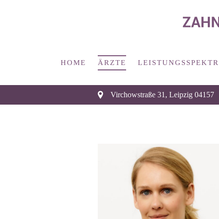
HOME
ÄRZTE
LEISTUNGSSPEKT
Virchowstraße 31
,
Leipzig
04157