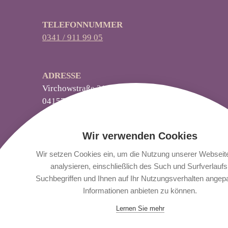
TELEFONNUMMER
0341 / 911 99 05
ADRESSE
‍Virchowstraße 31
04157 Leipzig
ANFAHRT
Wir verwenden Cookies
Ihr Weg zu uns bequem mit den
Leipziger
Verkehrsbetrieben
, mit dem
Anfahrt Fahrrad
, oder
Wir setzen Cookies ein, um die Nutzung unserer Webseit
dem
PKW
.
analysieren, einschließlich des Such und Surfverlaufs
Suchbegriffen und Ihnen auf Ihr Nutzungsverhalten angep
Informationen anbieten zu können.
Google MAP
Lernen Sie mehr